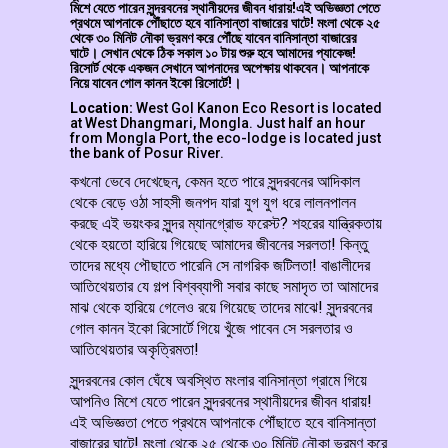
মিশে যেতে পারেন সুন্দরবনের স্থানীয়দের জীবন ধারায়!এই অভিজ্ঞতা পেতে
প্রথমে আপনাকে পৌঁছাতে হবে বানিসান্তা বাজারের ঘাটে! মংলা থেকে ২৫
থেকে ৩০ মিনিট নৌকা ভ্রমণ করে পৌঁছে যাবেন বানিসান্তা বাজারের
ঘাটে। সেখান থেকে ঠিক সকাল ১০ টায় শুরু হবে আমাদের প্যাকেজ!
রিসোর্ট থেকে একজন সেখানে আপনাদের অপেক্ষায় থাকবেন। আপনাকে
নিয়ে যাবেন গোল কানন ইকো রিসোর্টে!।
Location:
West Gol Kanon Eco Resort is located
at West Dhangmari, Mongla. Just half an hour
from Mongla Port, the eco-lodge is located just
the bank of Posur River.
কখনো ভেবে দেখেছেন, কেমন হতে পারে সুন্দরবনের আদিকাল
থেকে বেড়ে ওঠা সাহসী জনপদ যারা যুগ যুগ ধরে লালনপালন
করছে এই ভয়ংকর সুন্দর ম্যানগ্রোভ ফরেস্ট? শহরের যান্ত্রিকতায়
থেকে হয়তো হারিয়ে গিয়েছে আমাদের জীবনের সরলতা! কিন্তু
তাদের মধ্যে পৌছাতে পারেনি সে নাগরিক জটিলতা! বাঙালীদের
আতিথেয়তার যে গল্প বিশ্বব্যাপী সবার কাছে সমাদৃত তা আমাদের
মাঝ থেকে হারিয়ে গেলেও রয়ে গিয়েছে তাদের মাঝে! সুন্দরবনের
গোল কানন ইকো রিসোর্টে গিয়ে খুঁজে পাবেন সে সরলতার ও
আতিথেয়তার অকৃত্রিমতা!
সুন্দরবনের কোল ঘেঁষে অবস্থিত মংলার বানিসান্তা গ্রামে গিয়ে
আপনিও মিশে যেতে পারেন সুন্দরবনের স্থানীয়দের জীবন ধারায়!
এই অভিজ্ঞতা পেতে প্রথমে আপনাকে পৌঁছাতে হবে বানিসান্তা
বাজারের ঘাটে! মংলা থেকে ২৫ থেকে ৩০ মিনিট নৌকা ভ্রমণ করে