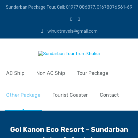
Sundarban Package Tour, Call: 01977 886877, 01678076361-69
winuxtravels@gmail.com
AC Ship
Non AC Ship
Tour Package
Other Package
Tourist Coaster
Contact
Gol Kanon Eco Resort – Sundarban